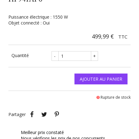
Puissance électrique : 1550 W
Objet connecté : Oui
499,99 €
TTC
Quantité
-
+
AJOUTER AU PANIER
Rupture de stock
Partager
Tweet
Pinterest
Partager
Meilleur prix constaté
Nous vérifions les prix de nos concurrents