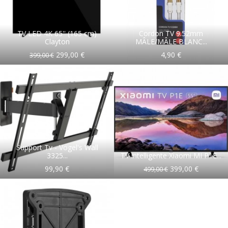
TV LED 4K 65'' (165 cm)
Cordon TV 9.52mm
Clayton
MÂLE/MÂLE BLANC...
299,00 €
4,90 €
399,00 €
Support Tv - Vogel's Wall
3325...
TV intelligente Xiaomi MI P1E...
99,90 €
399,00 €
499,00 €