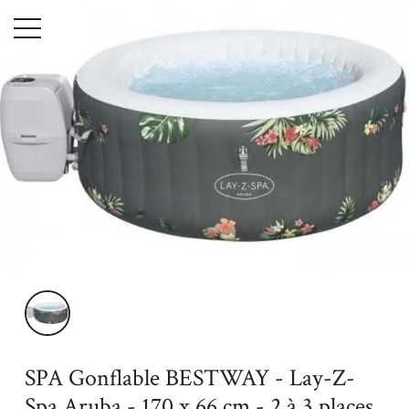
Menu
Accueil
SPA Gonflable BESTWAY - Lay-Z-Spa Aruba - 170 x 66 cm -
2 à 3 places - Rond (Inclus : couverture, cartouche et diffuseur)
SPA Gonflable BESTWAY - Lay-Z-
Spa Aruba - 170 x 66 cm - 2 à 3 places