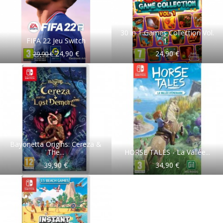
30 in 1 Games Collection Vol.
FIFA 22 Jeu Switch
1...
24,90 €
24,90 €
29,90 €
Bayonetta Origins: Cereza &
The...
HORSE TALES - La Vallée...
39,90 €
34,90 €