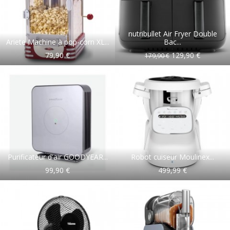
nutribullet Air Fryer Double
Ariete Machine à pop-corn XL...
Bac...
79,90 €
129,90 €
179,90 €
Purificateur d'air GOODYEAR...
Robot cuiseur Moulinex...
99,90 €
499,99 €