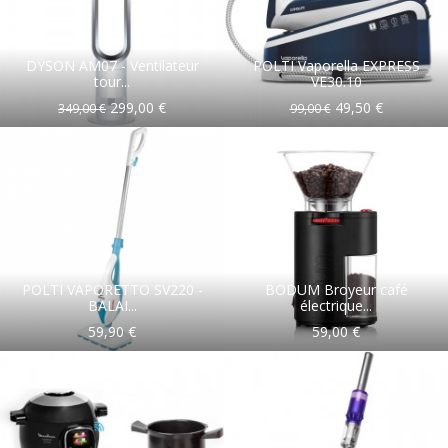
DYSON AM07 - Ventilateur
POLTI Vaporella EXPRESS
tour...
VE30.10
299,00 €
49,50 €
349,00 €
99,00 €
POLTI VAPORETTO SV220 -
BODUM Broyeur café
BALAI...
électrique...
59,90 €
59,00 €