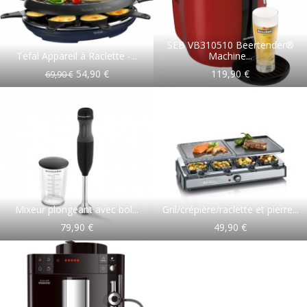
SEB VB310510 Beertender®
Tefal Appareil à Raclette -...
Machine...
54,90 €
119,90 €
69,90 €
Mixeur plongeant avec bol...
Gril/crépière/raclette et pierre...
79,90 €
49,90 €