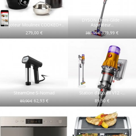
DYSON Omni-Glide -
Mijoteur Moulinex COOKEO+...
Aspirateur...
279,00 €
339,99 €
389,99 €
SteamOne S-Nomad
Station d’accueil V12 -...
62,93 €
89,90 €
89,90 €