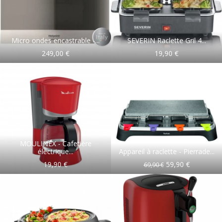
Micro ondes encastrable -...
SEVERIN Raclette Gril 4...
249,00 €
19,90 €
MOULINEX - Cafetière
électrique...
Appareil à raclette - Pierrade...
19,90 €
59,90 €
69,90 €