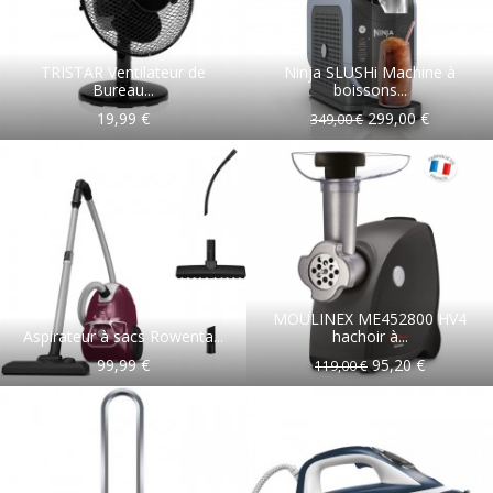
TRISTAR Ventilateur de
Ninja SLUSHi Machine à
Bureau...
boissons...
19,99 €
299,00 €
349,00 €
MOULINEX ME452800 HV4
Aspirateur à sacs Rowenta...
hachoir à...
99,99 €
95,20 €
119,00 €