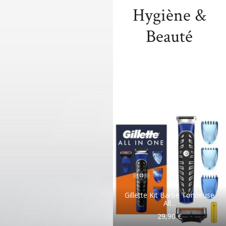
Hygiène &
Accueil
Maison
Hygiène 
Beauté
Gillette Kit Barbe Tondeuse
All...
29,90 €