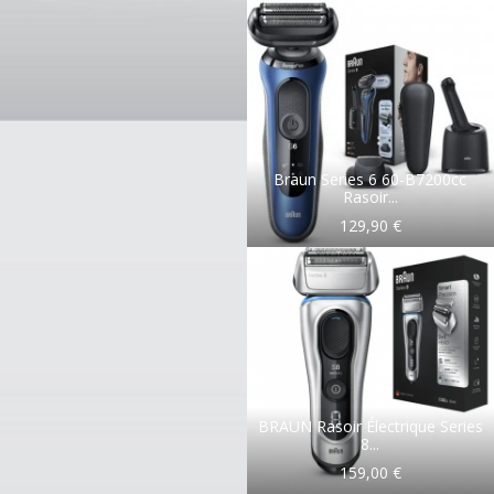
Braun Series 6 60-B7200cc
Rasoir...
129,90 €
BRAUN Rasoir Électrique Series
8...
159,00 €