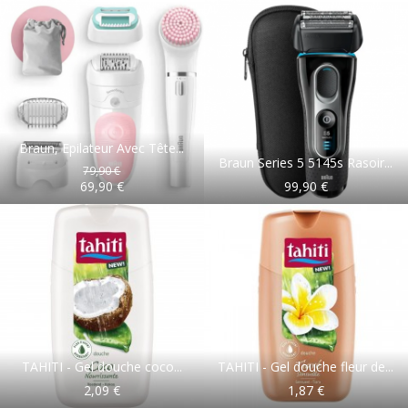
Braun, Epilateur Avec Tête...
Braun Series 5 5145s Rasoir...
79,90 €
69,90 €
99,90 €
TAHITI - Gel douche coco...
TAHITI - Gel douche fleur de...
2,09 €
1,87 €