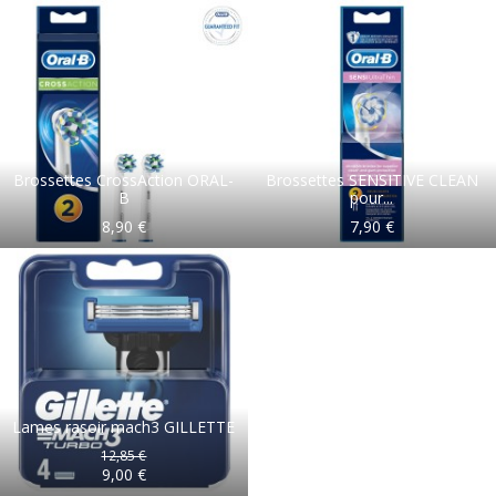
Brossettes CrossAction ORAL-
Brossettes SENSITIVE CLEAN
B
pour...
8,90 €
7,90 €
Lames rasoir mach3 GILLETTE
12,85 €
9,00 €