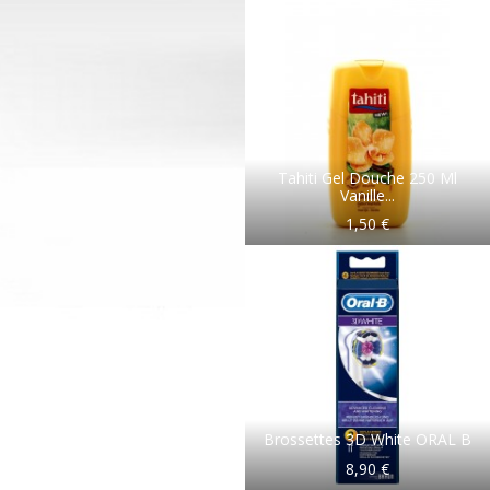
Tahiti Gel Douche 250 Ml
Vanille...
1,50 €
Brossettes 3D White ORAL B
8,90 €