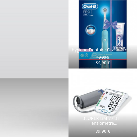
Hygiene Dentaire Oral-b Pro 1...
49,90 €
34,90 €
BEURER BM 77 BT -
Tensiomètre...
89,90 €