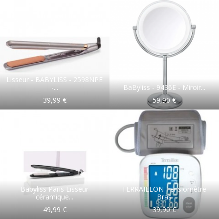
& Beauté
Lisseur - BABYLISS - 2598NPE
-...
BaByliss - 9436E - Miroir...
39,99 €
59,90 €
Babyliss Paris Lisseur
TERRAILLON Tensiomètre
céramique...
Bras
49,99 €
39,90 €