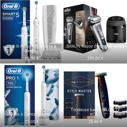
Oral-B PRO 5000 Brosse à
BRAUN Rasoir Électrique Series
Dents...
9...
69,90 €
299,00 €
Tondeuse barbe GILLETTE
Brosse à Dents Électrique...
KCG...
59,00 €
29,90 €