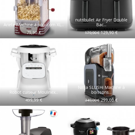
nutribullet Air Fryer Double
Ariete Machine à pop-corn XL...
Bac...
79,90 €
129,90 €
179,90 €
Ninja SLUSHi Machine à
Robot cuiseur Moulinex...
boissons...
499,99 €
299,00 €
349,00 €