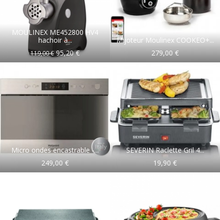
MOULINEX ME452800 HV4
hachoir à...
Mijoteur Moulinex COOKEO+...
95,20 €
279,00 €
119,00 €
Micro ondes encastrable -...
SEVERIN Raclette Gril 4...
249,00 €
19,90 €