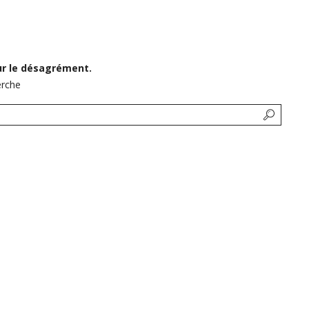
Tracage
Règles
ur le désagrément.
erche