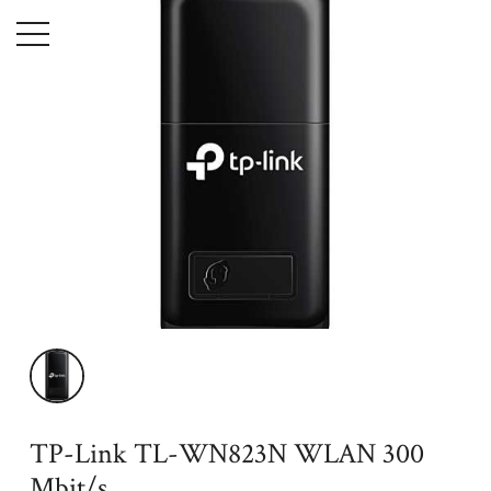
Menu
Accueil
High-Tech
Informatique
Accessoires
TP-Link TL-
WN823N WLAN 300 Mbit/s
TP-Link TL-WN823N WLAN 300
Mbit/s