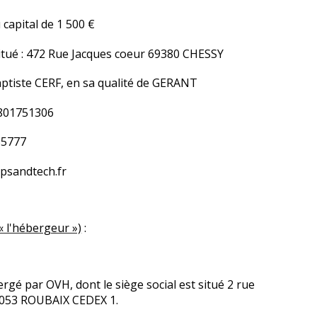
apital de 1 500 €
 situé : 472 Rue Jacques coeur 69380 CHESSY
ptiste CERF, en sa qualité de GERANT
 801751306
35777
ipsandtech.fr
« l'hébergeur »)
:
gé par OVH, dont le siège social est situé 2 rue
9053 ROUBAIX CEDEX 1.