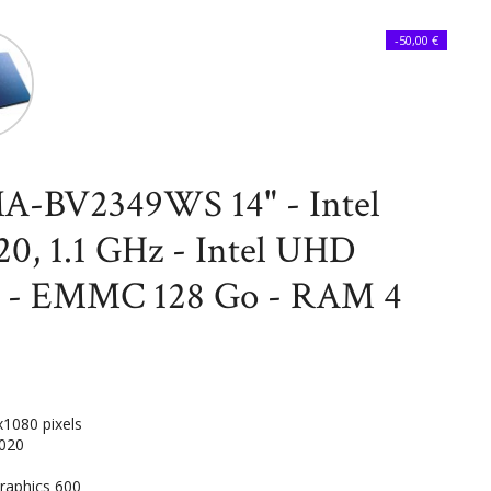
atique
Ordinateurs
ASUS E410MA-BV2349WS 14" - Intel Celeron
-50,00 €
phics 600 - EMMC 128 Go - RAM 4 Go
-BV2349WS 14" - Intel
0, 1.1 GHz - Intel UHD
0 - EMMC 128 Go - RAM 4
x1080 pixels
4020
raphics 600