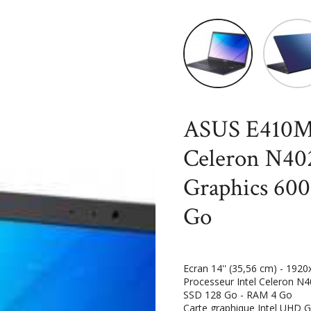
Accueil
High-Tech
Inform
N4020, 1.1 GHz - Intel UHD Gra
ASUS E410MA
Celeron N402
Graphics 60
Go
Ecran 14'' (35,56 cm) - 1920
Processeur Intel Celeron N
SSD 128 Go - RAM 4 Go
Carte graphique Intel UHD G