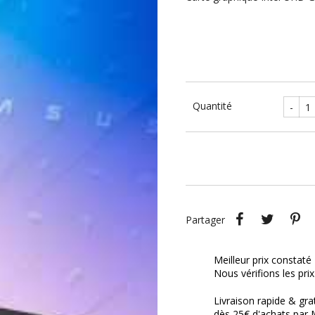
Quantité
-
Partager
Tweet
P
Partager
Meilleur prix constaté
Nous vérifions les pri
Livraison rapide & gra
dès 25€ d'achats par 