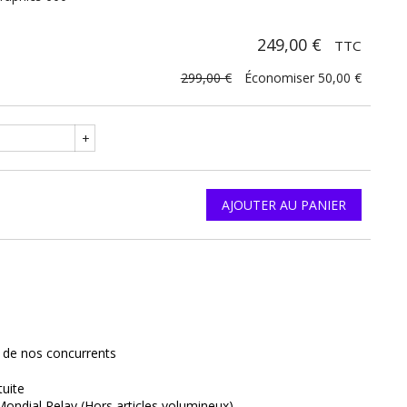
249,00 €
TTC
299,00 €
Économiser 50,00 €
+
AJOUTER AU PANIER
interest
x de nos concurrents
tuite
Mondial Relay (Hors articles volumineux)