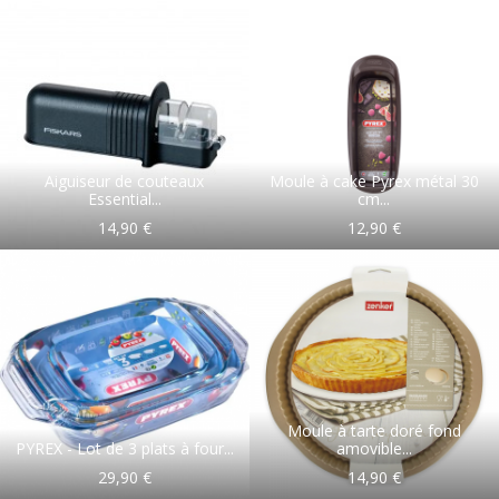
Aiguiseur de couteaux
Moule à cake Pyrex métal 30
Essential...
cm...
14,90 €
12,90 €
Moule à tarte doré fond
PYREX - Lot de 3 plats à four...
amovible...
29,90 €
14,90 €