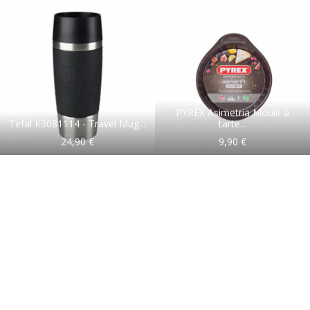
PYREX Asimetria Moule à
Tefal K3081114 - Travel Mug...
tarte...
24,90 €
9,90 €