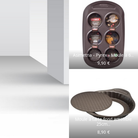
Asimetria - Pyrex - Moule à 6...
9,90 €
Moule à tarte fond amovible
25cm...
8,90 €