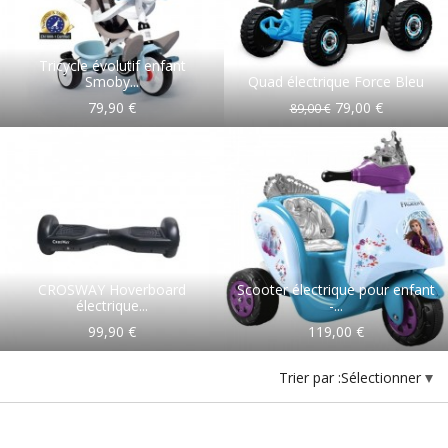
Tricycle évolutif enfant
Smoby...
Quad électrique Force Bleu
79,90 €
79,00 €
89,00 €
CROSWAY Hoverboard
Scooter électrique pour enfant
électrique...
-...
99,90 €
119,00 €
Trier par :
Sélectionner