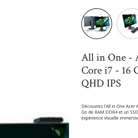
Accueil
High-Tech
Inform
i7 - 16 Go RAM - 1 To SSD - 31.5
All in One - 
Core i7 - 16
QHD IPS
Découvrez l'All in One Acer 
Go de RAM DDR4 et un SSD d
expérience visuelle immersive 