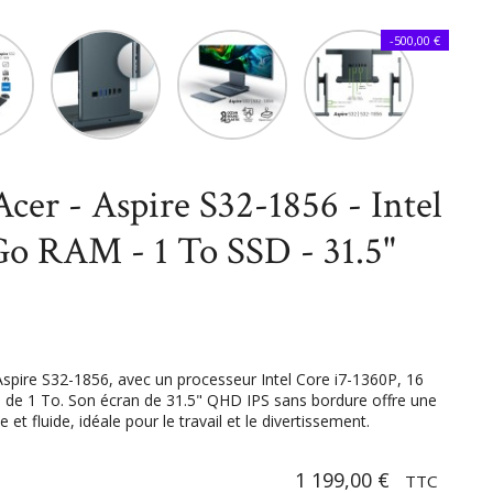
atique
Ordinateurs
All in One - Acer - Aspire S32-1856 - Intel Core
-500,00 €
" QHD IPS
Acer - Aspire S32-1856 - Intel
 Go RAM - 1 To SSD - 31.5"
Aspire S32-1856, avec un processeur Intel Core i7-1360P, 16
e 1 To. Son écran de 31.5" QHD IPS sans bordure offre une
et fluide, idéale pour le travail et le divertissement.
1 199,00 €
TTC