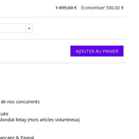
1 699,00 €
Économiser 500,00 €
+
AJOUTER AU PANIER
interest
x de nos concurrents
tuite
Mondial Relay (Hors articles volumineux)
ancaire & Paypal