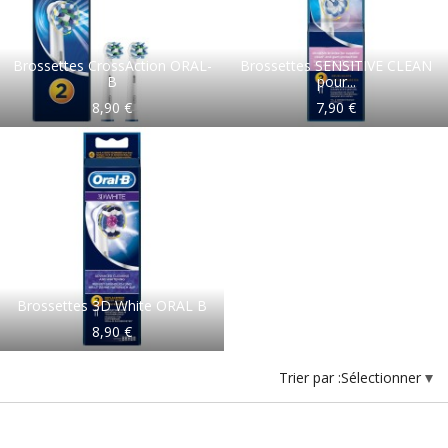
Brossettes CrossAction ORAL-
Brossettes SENSITIVE CLEAN
B
pour...
8,90 €
7,90 €
Brossettes 3D White ORAL B
8,90 €
Trier par :
Sélectionner