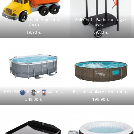
Camion de chantier géant de
Grill Chef - Barbecue à gaz
75cm
avec...
19,90 €
69,00 €
BESTWAY - Piscine tubulaire -...
Piscine tubulaire motif rotin...
349,00 €
199,90 €