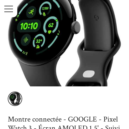
Menu
Accueil
High-Tech
Téléphonie
Accessoires
Montre
connectée - GOOGLE - Pixel Watch 3 - Écran AMOLED 1,5' - Suivi santé
avancé - Wi-Fi
Montre connectée - GOOGLE - Pixel
Watch 3 - Écran AMOLED 1,5' - Suivi