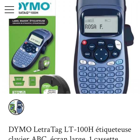
Menu
Accueil
DYMO LetraTag LT-100H étiqueteuse clavier ABC, écran
large, 1 cassette ruban
DYMO LetraTag LT-100H étiqueteuse
clavier ABC, écran large, 1 cassette