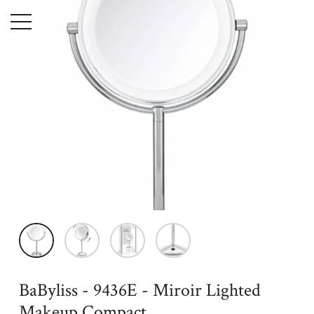
Menu
Accueil
Maison
Hygiène & Beauté
BaByliss - 9436E - Miroir
Lighted Makeup Compact
BaByliss - 9436E - Miroir Lighted
Makeup Compact