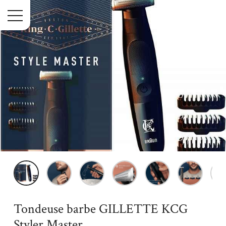
Menu
Accueil
Maison
Hygiène & Beauté
Tondeuse barbe
GILLETTE KCG Styler Master
Tondeuse barbe GILLETTE KCG
Styler Master