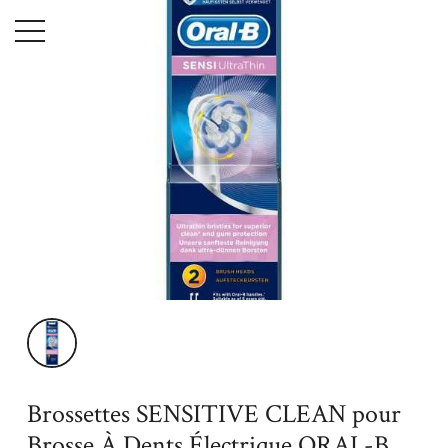
Menu
Accueil
Maison
Hygiène & Beauté
Brossettes de rechange
Brossettes SENSITIVE CLEAN pour Brosse À Dents Électrique
ORAL-B
Brossettes SENSITIVE CLEAN pour
Brosse À Dents Électrique ORAL-B