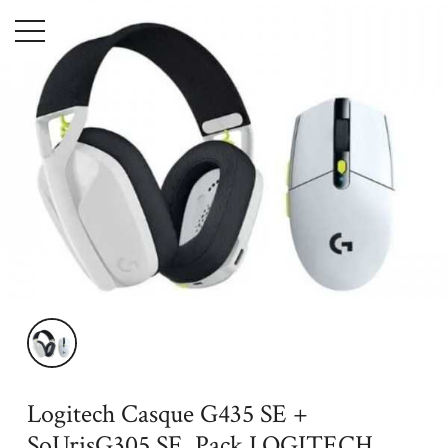
Menu
Accueil
High-Tech
Informatique
Accessoires
Logitech
Casque G435 SE + SoUrisG305 SE, Pack LOGITECH sans fil
Logitech Casque G435 SE +
SoUrisG305 SE, Pack LOGITECH