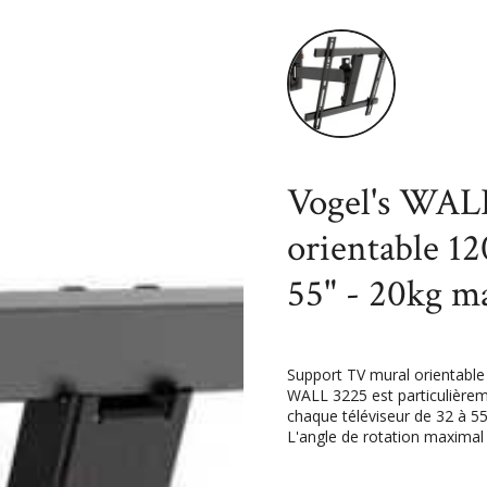
Accueil
High-Tech
Tv - So
inclinable +/- 20° - 32-55" - 20kg
Vogel's WAL
orientable 120
55" - 20kg m
Support TV mural orientable 
WALL 3225 est particulière
chaque téléviseur de 32 à 55
L'angle de rotation maximal 