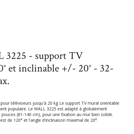
n - Photo
Vogel's WALL 3225 - support TV orientable 120° et
 max.
L 3225 - support TV
° et inclinable +/- 20° - 32-
ax.
pour téléviseurs jusqu'à 20 kg Le support TV mural orientable
ment populaire. Le WALL 3225 est adapté à globalement
 pouces (81-140 cm), pour une fixation au mur bien solide.
est de 120° et l'angle d'inclinaison maximal de 20°.