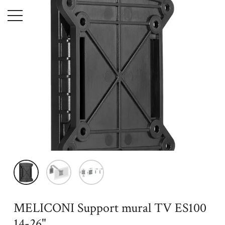
Menu
Accueil
High-Tech
Tv - Son - Photo
Téléviseur
MELICONI
Support mural TV ES100 14-26"
MELICONI Support mural TV ES100
14-26"