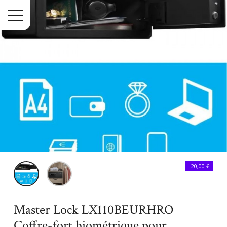
Menu
Accueil
Maison
Master Lock LX110BEURHRO Coffre-fort
-20,00 €
biométrique pour protéger les biens de valeurs, Noir, 19,5 x 43 x 37
cm
Master Lock LX110BEURHRO
Coffre-fort biométrique pour