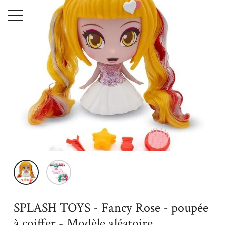
Menu
Accueil
Jouets
Univers miniatures
Poupées
SPLASH
TOYS - Fancy Rose - poupée à coiffer - Modèle aléatoire
SPLASH TOYS - Fancy Rose - poupée
à coiffer - Modèle aléatoire