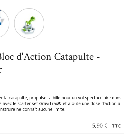
niatures
Jeux de construction
GraviTrax® Bloc d'Action Catapulte
loc d'Action Catapulte -
r
c la catapulte, propulse ta bille pour un vol spectaculaire dans
te avec le starter set GraviTrax® et ajoute une dose d’action à
onstruire ne connaît aucune limite.
5,90 €
TTC