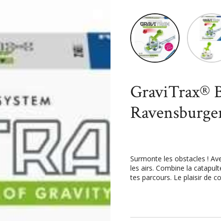
Accueil
Jouets
Univers mi
- Ravensburger
GraviTrax® B
Ravensburge
Surmonte les obstacles ! Ave
les airs. Combine la catapul
tes parcours. Le plaisir de c