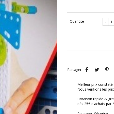
Quantité
-
Partager
Tweet
P
Partager
Meilleur prix constaté
Nous vérifions les pri
Livraison rapide & gra
dès 25€ d'achats par 
Paiement Sécurisé