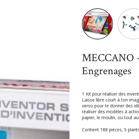
Accueil
Jouets
Univers mi
Engrenages
MECCANO - K
Engrenages
1 Kit pour réaliser des inv
Laisse libre court à ton imag
verso pour te donner des idé
réaliser des modèles à actio
papier, le moulin, ou tout a
Contient 188 pièces, 5 plants