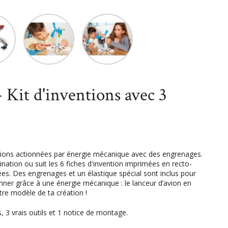
niatures
Jeux de construction
MECCANO - Kit d'inventions avec 3
it d'inventions avec 3
entions actionnées par énergie mécanique avec des engrenages.
ination ou suit les 6 fiches d'invention imprimées en recto-
es. Des engrenages et un élastique spécial sont inclus pour
nner grâce à une énergie mécanique : le lanceur d’avion en
utre modèle de ta création !
, 3 vrais outils et 1 notice de montage.