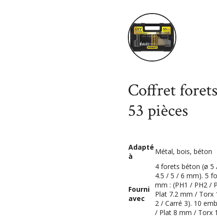
Accueil
Bricolage
Coffret
Coffret foret
53 pièces
Adapté
Métal, bois, béton
à
4 forets béton (ø 5 /
4.5 / 5 / 6 mm). 5 f
mm : (PH1 / PH2 / P
Fourni
Plat 7.2 mm / Torx
avec
2 / Carré 3). 10 e
/ Plat 8 mm / Torx 1