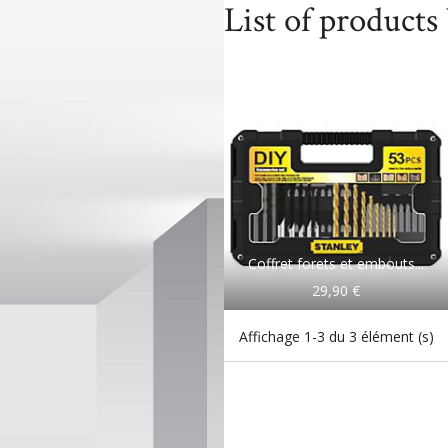
List of products
Accueil
Marques
Stanley
Coffret forets et embouts...
29,90 €
Affichage 1-3 du 3 élément (s)