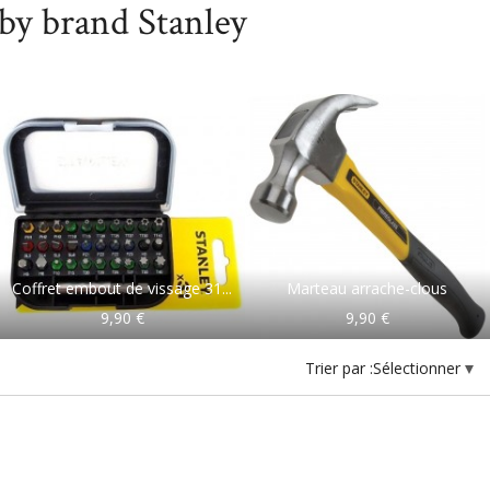
 by brand Stanley
Coffret embout de vissage 31...
Marteau arrache-clous
9,90 €
9,90 €
Trier par :
Sélectionner