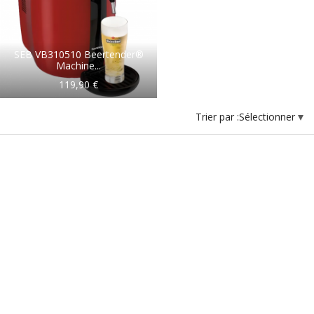
SEB VB310510 Beertender®
Machine...
119,90 €
Trier par :
Sélectionner