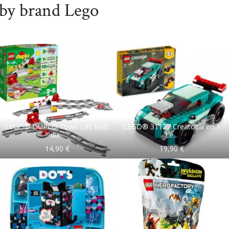
 by brand Lego
LEGO® DUPLO Town Les Rails
LEGO® 31127 Creator 3 en 1
du...
Le...
14,90 €
19,90 €