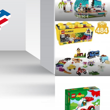
LEGO 41716 Friends L’Aventure
en...
39,90 €
LEGO® Classic 10696 La boîte
de...
24,90 €