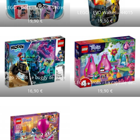
LEGO - Dots - Support Secret
-...
LEGO - EVO Walker - 44015
19,90 €
19,90 €
Lego 70428 Le buggy de plage
de...
LEGO - Trolls - La capsule de...
16,90 €
19,90 €